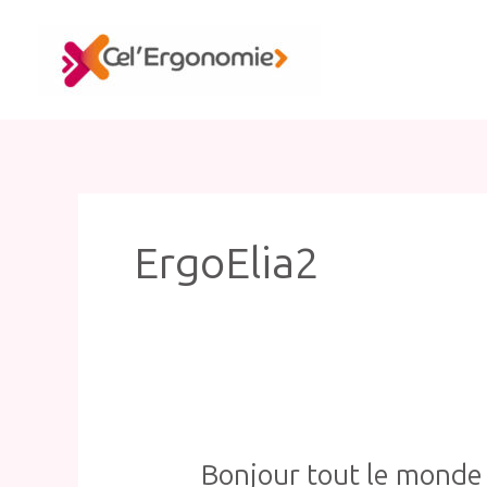
Aller
au
contenu
ErgoElia2
Bonjour tout le monde 
Bonjour