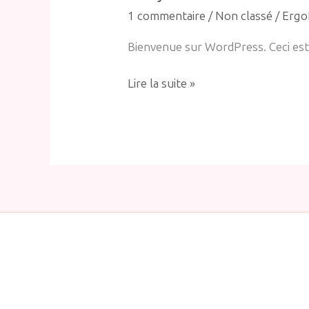
tout
1 commentaire
/
Non classé
/
Ergo
le
monde !
Bienvenue sur WordPress. Ceci est 
Lire la suite »